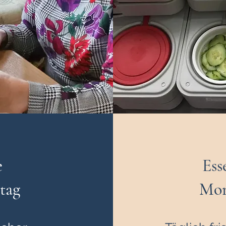
Button
e
Ess
tag
Mon