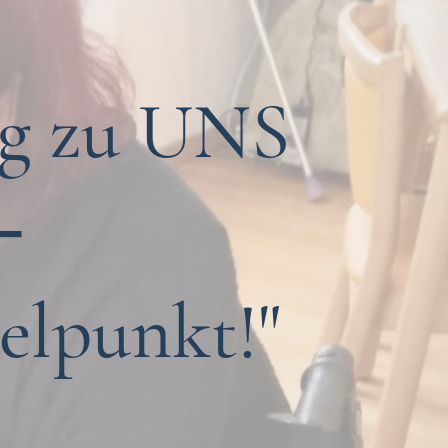
eg zu UNS
-
telpunkt!"