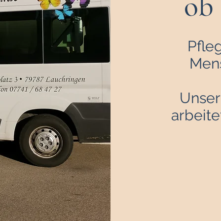
ob 
Pfleg
Mens
Unser
arbeite